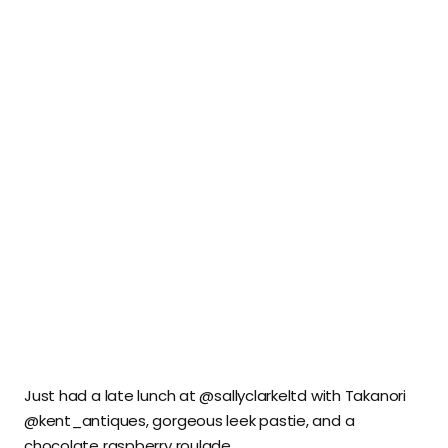
Just had a late lunch at @sallyclarkeltd with Takanori
@kent_antiques, gorgeous leek pastie, and a
chocolate raspberry roulade.⁣