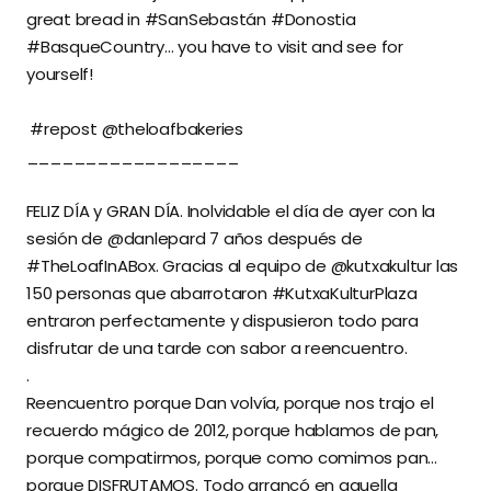
great bread in #SanSebastán #Donostia
#BasqueCountry… you have to visit and see for
yourself!⁣⁣
⁣⁣ #repost @theloafbakeries⁣⁣
⁣⁣__________________⁣⁣
⁣⁣FELIZ DÍA y GRAN DÍA. Inolvidable el día de ayer con la
sesión de @danlepard 7 años después de
#TheLoafInABox. Gracias al equipo de @kutxakultur las
150 personas que abarrotaron #KutxaKulturPlaza
entraron perfectamente y dispusieron todo para
disfrutar de una tarde con sabor a reencuentro.⁣⁣
⁣⁣.⁣⁣
⁣⁣Reencuentro porque Dan volvía, porque nos trajo el
recuerdo mágico de 2012, porque hablamos de pan,
porque compatirmos, porque como comimos pan…
porque DISFRUTAMOS. Todo arrancó en aquella