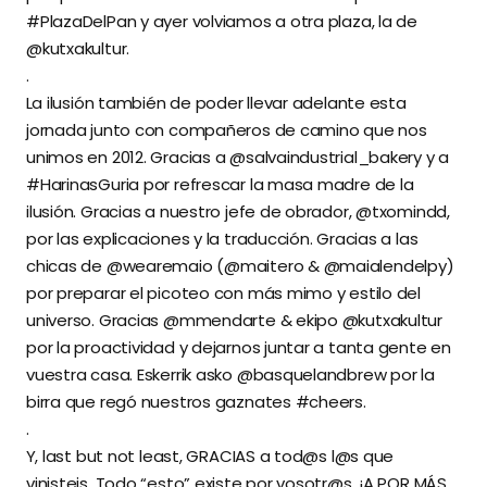
#PlazaDelPan y ayer volviamos a otra plaza, la de
@kutxakultur.⁣⁣
⁣⁣.⁣⁣
⁣⁣La ilusión también de poder llevar adelante esta
jornada junto con compañeros de camino que nos
unimos en 2012. Gracias a @salvaindustrial_bakery y a
#HarinasGuria por refrescar la masa madre de la
ilusión. Gracias a nuestro jefe de obrador, @txomindd,
por las explicaciones y la traducción. Gracias a las
chicas de @wearemaio (@maitero & @maialendelpy)
por preparar el picoteo con más mimo y estilo del
universo. Gracias @mmendarte & ekipo @kutxakultur
por la proactividad y dejarnos juntar a tanta gente en
vuestra casa. Eskerrik asko @basquelandbrew por la
birra que regó nuestros gaznates #cheers.⁣⁣
⁣⁣.⁣⁣
⁣⁣Y, last but not least, GRACIAS a tod@s l@s que
vinisteis. Todo “esto” existe por vosotr@s. ¡A POR MÁS